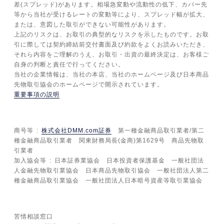
差(スプレッド)があります。相場急変動や流動性の低下、カバー先
等から当社が受けるレートの変動等により、スプレッド幅が拡大、
または、意図した取引ができない可能性があります。
上記のリスクは、お取引の典型的なリスクを示したものです。お取
引に際しては契約締結前交付書面及び約款をよくお読みいただき、
それら内容をご理解のうえ、お取引・出資の最終決定は、お客様ご
自身の判断と責任で行ってください。
当社の企業情報は、当社の本店、当社のホームページ及び日本商品
先物取引協会のホームページで開示されています。
重要事項の説明
商号等
株式会社DMM.com証券
第一種金融商品取引業者/第二
種金融商品取引業者 関東財務局長(金商)第1629号 商品先物取
引業者
加入協会等
日本証券業協会 日本投資者保護基金 一般社団法
人金融先物取引業協会 日本商品先物取引協会 一般社団法人第二
種金融商品取引業協会 一般社団法人日本暗号資産等取引業協会
苦情相談窓口