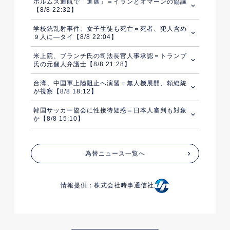
ホルムズ通航で「進展」＝イランとオマーンの協議
【8/8 22:32】
学校銃乱射事件、女子生徒も死亡＝死者、犯人含め
９人に―タイ【8/8 22:04】
米上院、ブランチ氏の司法長官人事承認＝トランプ
氏の元個人弁護士【8/8 21:28】
台湾、中国軍上陸阻止へ演習＝無人機展開、頼総統
が視察【8/8 18:12】
韓国サッカー協会に性接待疑惑＝日本人審判も対象
か【8/8 15:10】
為替ニュース一覧へ
情報提供：株式会社時事通信社