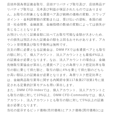
店頭外国為替証拠金取引、店頭デリバティブ取引及び、店頭商品デ
リバティブ取引は、元本及び利益が保証されたものではありませ
ん。お取引の対象となる通貨ペア及び銘柄の価格の変動、スワップ
ポイント・金利調整額の変動または、受け払いの逆転、各国の経
済・社会情勢、金融政策、金融指標の数値の変動によっては損失が
生じることとなります。
お預けいただく証拠金額に比べてお取引可能な金額が大きいため、
その損失は預託された証拠金の額を上回るおそれがあります。アカ
ウント管理費及び取引手数料は無料です。
注文の際に必要となる証拠金は、DMM FXでは各通貨ペアとも取引
の額に対して、個人アカウント、法人アカウントとも最低4%以上
の証拠金が必要となります。なお、法人アカウントの場合は、金融
先物取引業協会が算出した通貨ペアごとの為替リスク想定比率を取
引の額に乗じて得た額と、取引の額に4%を乗じて得た額のどちら
か高い額以上の証拠金が必要となります。為替リスク想定比率と
は、金融商品取引業等に関する内閣府令第117条第27項第1号に規
定される定量的計算モデルを用い算出します。
また、DMM CFD-Indexでは、個人アカウント、法人アカウントと
も取引の額に対して10%以上、DMM CFD-Commodityでは、個人
アカウント、法人アカウントとも取引の額に対して5%以上の証拠
金が必要となります。
当社の提示するビッド価格(売付価格)とアスク価格(買付価格)には