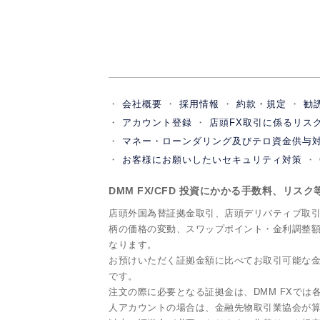
会社概要
採用情報
約款・規定
勧
アカウント登録
店頭FX取引に係るリス
マネー・ローンダリング及びテロ資金供与
お客様にお願いしたいセキュリティ対策
DMM FX/CFD 投資にかかる手数料、リス
店頭外国為替証拠金取引、店頭デリバティブ取
柄の価格の変動、スワップポイント・金利調整
なります。
お預けいただく証拠金額に比べてお取引可能な金
です。
注文の際に必要となる証拠金は、DMM FXで
人アカウントの場合は、金融先物取引業協会が算