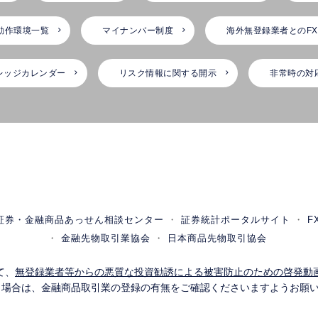
動作環境一覧
マイナンバー制度
海外無登録業者とのF
レッジカレンダー
リスク情報に関する開示
非常時の対
証券・金融商品あっせん相談センター
証券統計ポータルサイト
F
金融先物取引業協会
日本商品先物取引協会
て、
無登録業者等からの悪質な投資勧誘による被害防止のための啓発動
う場合は、金融商品取引業の登録の有無をご確認くださいますようお願