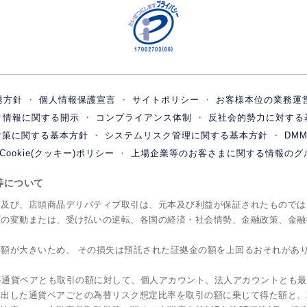
誘方針
個人情報保護宣言
サイトポリシー
お客様本位の業務運
ク情報に関する開示
コンプライアンス体制
反社会的勢力に対する
対策に関する基本方針
システムリスク管理に関する基本方針
DM
Cookie(クッキー)ポリシー
上場企業等のお客さまに関する情報のグ
ク等について
引及び、店頭商品デリバティブ取引は、元本及び利益が保証されたものでは
額の変動または、受け払いの逆転、各国の経済・社会情勢、金融政策、金融
額が大きいため、 その損失は預託された証拠金の額を上回るおそれがあ
は各通貨ペアとも取引の額に対して、個人アカウント、法人アカウントとも
出した通貨ペアごとの為替リスク想定比率を取引の額に乗じて得た額と、