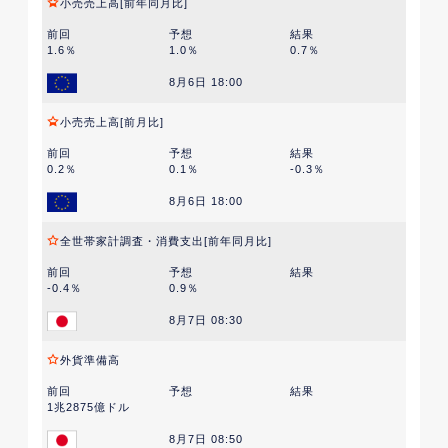
小売売上高[前年同月比]
前回
予想
結果
1.6％
1.0％
0.7％
8月6日 18:00
小売売上高[前月比]
前回
予想
結果
0.2％
0.1％
-0.3％
8月6日 18:00
全世帯家計調査・消費支出[前年同月比]
前回
予想
結果
-0.4％
0.9％
8月7日 08:30
外貨準備高
前回
予想
結果
1兆2875億ドル
8月7日 08:50