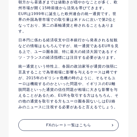
朝方から昼過ぎまでは値動きが穏やかなことが多く、欧
州市場が開く15時前後から活気を帯びてきます。
EURは1999年に誕生した欧州連合の統一通貨です。世
界の外国為替市場での取引量は米ドルに次いで第2位と
なっており、第二の基軸通貨と称されることもありま
す。
日本円に係わる経済収支や日本銀行から発表される短観
などの情報はもちろんですが、統一通貨であるEURを見
る上で、ユーロ圏各国、特に最大の経済大国であるドイ
ツ・フランスの経済指標には注目する必要があります。
統一通貨という特性上、各国の政治家等が通貨の強弱に
言及することで為替相場に影響を与えるケースは稀です
が、2015年のギリシャ危機の時のように、そもそもユ
ーロは機能するのかといった問題や、イギリスのEU離
脱問題といった通貨の信任問題が相場に大きな影響を与
えることがあるため、EURを取引する方はもちろん、そ
の他の通貨を取引する方もユーロ圏各国ないしはEU絡
みのニュースに注視する必要があると言えるでしょう。
FXのレート一覧はこちら