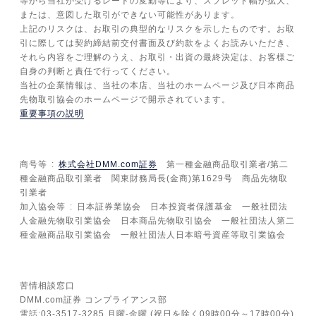
等から当社が受けるレートの変動等により、スプレッド幅が拡大、
または、意図した取引ができない可能性があります。
上記のリスクは、お取引の典型的なリスクを示したものです。お取
引に際しては契約締結前交付書面及び約款をよくお読みいただき、
それら内容をご理解のうえ、お取引・出資の最終決定は、お客様ご
自身の判断と責任で行ってください。
当社の企業情報は、当社の本店、当社のホームページ及び日本商品
先物取引協会のホームページで開示されています。
重要事項の説明
商号等
株式会社DMM.com証券
第一種金融商品取引業者/第二
種金融商品取引業者 関東財務局長(金商)第1629号 商品先物取
引業者
加入協会等
日本証券業協会 日本投資者保護基金 一般社団法
人金融先物取引業協会 日本商品先物取引協会 一般社団法人第二
種金融商品取引業協会 一般社団法人日本暗号資産等取引業協会
苦情相談窓口
DMM.com証券 コンプライアンス部
電話:03-3517-3285 月曜-金曜 (祝日を除く09時00分～17時00分)