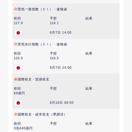
景気一致指数（ＣＩ）・速報値
前回
予想
結果
117.9
118.1
8月7日 14:00
景気先行指数（ＣＩ）・速報値
前回
予想
結果
116.5
116.5
8月7日 14:00
国際収支・貿易収支
前回
予想
結果
69億円
8月10日 08:50
国際収支・経常収支（季調済）
前回
予想
結果
3兆645億円