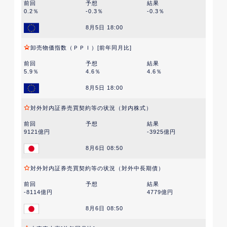
前回
予想
結果
0.2％
-0.3％
-0.3％
8月5日 18:00
卸売物価指数（ＰＰＩ）[前年同月比]
前回
予想
結果
5.9％
4.6％
4.6％
8月5日 18:00
対外対内証券売買契約等の状況（対内株式）
前回
予想
結果
9121億円
-3925億円
8月6日 08:50
対外対内証券売買契約等の状況（対外中長期債）
前回
予想
結果
-8114億円
4779億円
8月6日 08:50