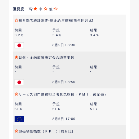
重要度
高:
中:
低:
毎月勤労統計調査-現金給与総額[前年同月比]
前回
予想
結果
3.2％
3.4％
3.4％
8月5日 08:30
日銀・金融政策決定会合議事要旨
前回
予想
結果
*
*
*
8月5日 08:50
サービス部門購買担当者景気指数（ＰＭＩ、改定値）
前回
予想
結果
51.6
51.6
51.7
8月5日 17:00
卸売物価指数（ＰＰＩ）[前月比]