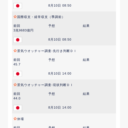
8月10日 08:50
国際収支・経常収支（季調前）
前回
予想
結果
3兆9683億円
8月10日 08:50
景気ウオッチャー調査-先行き判断ＤＩ
前回
予想
結果
45.7
8月10日 14:00
景気ウオッチャー調査-現状判断ＤＩ
前回
予想
結果
44.0
8月10日 14:00
休場
前回
予想
結果