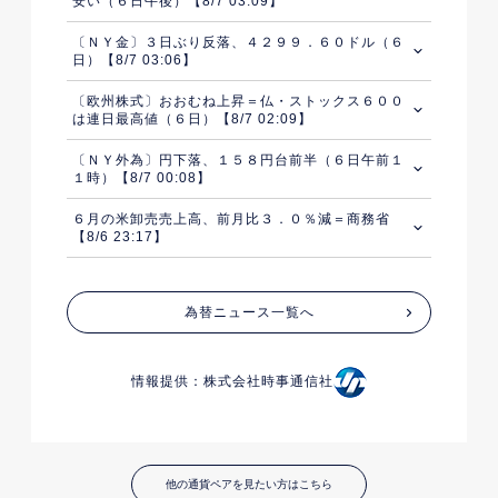
安い（６日午後）【8/7 03:09】
〔ＮＹ金〕３日ぶり反落、４２９９．６０ドル（６
日）【8/7 03:06】
〔欧州株式〕おおむね上昇＝仏・ストックス６００
は連日最高値（６日）【8/7 02:09】
〔ＮＹ外為〕円下落、１５８円台前半（６日午前１
１時）【8/7 00:08】
６月の米卸売売上高、前月比３．０％減＝商務省
【8/6 23:17】
為替ニュース一覧へ
情報提供：株式会社時事通信社
他の通貨ペアを見たい方はこちら