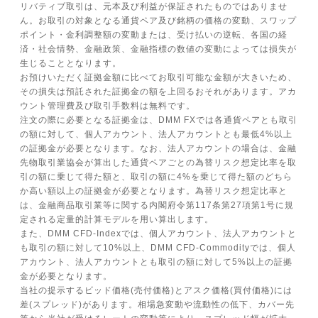
リバティブ取引は、元本及び利益が保証されたものではありませ
ん。お取引の対象となる通貨ペア及び銘柄の価格の変動、スワップ
ポイント・金利調整額の変動または、受け払いの逆転、各国の経
済・社会情勢、金融政策、金融指標の数値の変動によっては損失が
生じることとなります。
お預けいただく証拠金額に比べてお取引可能な金額が大きいため、
その損失は預託された証拠金の額を上回るおそれがあります。アカ
ウント管理費及び取引手数料は無料です。
注文の際に必要となる証拠金は、DMM FXでは各通貨ペアとも取引
の額に対して、個人アカウント、法人アカウントとも最低4%以上
の証拠金が必要となります。なお、法人アカウントの場合は、金融
先物取引業協会が算出した通貨ペアごとの為替リスク想定比率を取
引の額に乗じて得た額と、取引の額に4%を乗じて得た額のどちら
か高い額以上の証拠金が必要となります。為替リスク想定比率と
は、金融商品取引業等に関する内閣府令第117条第27項第1号に規
定される定量的計算モデルを用い算出します。
また、DMM CFD-Indexでは、個人アカウント、法人アカウントと
も取引の額に対して10%以上、DMM CFD-Commodityでは、個人
アカウント、法人アカウントとも取引の額に対して5%以上の証拠
金が必要となります。
当社の提示するビッド価格(売付価格)とアスク価格(買付価格)には
差(スプレッド)があります。相場急変動や流動性の低下、カバー先