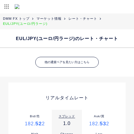
DMM FX トップ
マーケット情報
レート・チャート
EUL/JPY(ユーロ/円ラージ)
EUL/JPY(ユーロ/円ラージ)のレート・チャート
他の通貨ペアを見たい方はこちら
リアルタイムレート
Bid/売
スプレッド
Ask/買
52
53
1.0
182.
2
182.
2
High
Change
Low