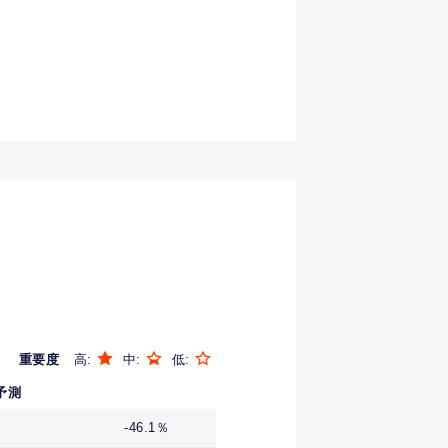
重要度
高:
中:
低:
予測
-46.1％