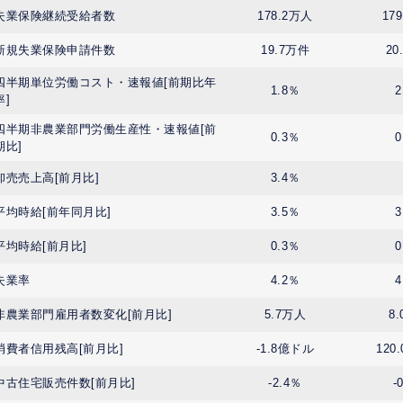
失業保険継続受給者数
178.2万人
17
新規失業保険申請件数
19.7万件
20
四半期単位労働コスト・速報値[前期比年
1.8％
2
率]
四半期非農業部門労働生産性・速報値[前
0.3％
0
期比]
卸売売上高[前月比]
3.4％
平均時給[前年同月比]
3.5％
3
平均時給[前月比]
0.3％
0
失業率
4.2％
4
非農業部門雇用者数変化[前月比]
5.7万人
8
消費者信用残高[前月比]
-1.8億ドル
120
中古住宅販売件数[前月比]
-2.4％
-