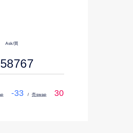
Ask/買
.58767
-33
30
ap
売swap