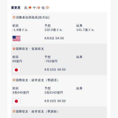
重要度
高:
中:
低:
消費者信用残高[前月比]
前回
予想
結果
-1.8億ドル
120.0億ドル
141.7億ドル
8月8日 04:00
国際収支・貿易収支
前回
予想
結果
69億円
-702億円
8月10日 08:50
国際収支・経常収支（季調済）
前回
予想
結果
3兆645億円
2兆5142億円
8月10日 08:50
国際収支・経常収支（季調前）