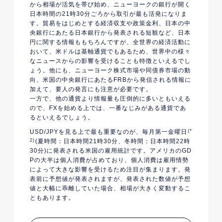
から相場が活気を帯び始め、ニューヨークの銀行が開く
日本時間の21時30分ごろから取引が最も活発になりま
す。貿易をはじめとする経済収支や政策金利、日本の中
央銀行にあたる日本銀行から発表される短観など、日本
円に関する情報ももちろんですが、全世界の経済活動に
おいて、米ドルは基軸通貨でもあるため、世界中の様々
なニュースからの影響を受けることも特徴といえるでし
ょう。他にも、ニューヨーク株式市場や同債券市場の動
向、米国の中央銀行にあたるFRBから発信される情報に
加えて、要人の発言にも注意が必要です。
一方で、他の通貨より情報量も圧倒的に多いともいえる
ので、FXを始める上では、一番なじみがある通貨であ
るといえるでしょう。
USD/JPYを見る上で最も重要なのが、毎月第一金曜日
(*
2)
(夏時間：日本時間21時30分、冬時間：日本時間22時
30分)に発表される米国の雇用統計です。アメリカのGD
Pの大半は個人消費が占めており、個人消費は雇用情勢
によって大きな影響を受けるため注目が集まります。発
表前に予想値が発表されますが、発表された数値が予想
値と大幅に乖離していた場合、相場が大きく変動するこ
ともあります。