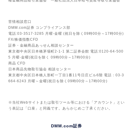
種金融商品取引業協会 一般社団法人日本暗号資産等取引業協会
苦情相談窓口
DMM.com証券 コンプライアンス部
電話:03-3517-3285 月曜-金曜 (祝日を除く09時00分～17時00分)
FX/株価指数CFD
証券・金融商品あっせん相談センター
東京都中央区日本橋茅場町2-1-1 第二証券会館 電話:0120-64-500
5 月曜-金曜(祝日を除く 09時00分～17時00分)
商品 CFD
日本商品先物取引協会 相談センター
東京都中央区日本橋人形町一丁目1番11号日庄ビル6階 電話：03-3
664-6243 月曜～金曜(祝日を除く09時00分～17時00分)
※当社Webサイトまたは取引ツール等における「アカウント」とい
う表記は「口座」と同義です。あらかじめご了承ください。
DMM.com証券