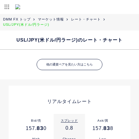
DMM FX トップ
マーケット情報
レート・チャート
USL/JPY(米ドル/円ラージ)
USL/JPY(米ドル/円ラージ)のレート・チャート
他の通貨ペアを見たい方はこちら
リアルタイムレート
Bid/売
スプレッド
Ask/買
83
83
0.8
157.
0
157.
8
High
Change
Low