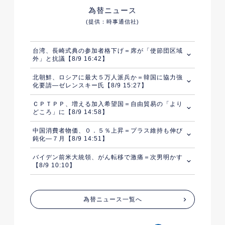
為替ニュース
(提供：時事通信社)
台湾、長崎式典の参加者格下げ＝席が「使節団区域
外」と抗議【8/9 16:42】
北朝鮮、ロシアに最大５万人派兵か＝韓国に協力強
化要請―ゼレンスキー氏【8/9 15:27】
ＣＰＴＰＰ、増える加入希望国＝自由貿易の「より
どころ」に【8/9 14:58】
中国消費者物価、０．５％上昇＝プラス維持も伸び
鈍化―７月【8/9 14:51】
バイデン前米大統領、がん転移で激痛＝次男明かす
【8/9 10:10】
為替ニュース一覧へ