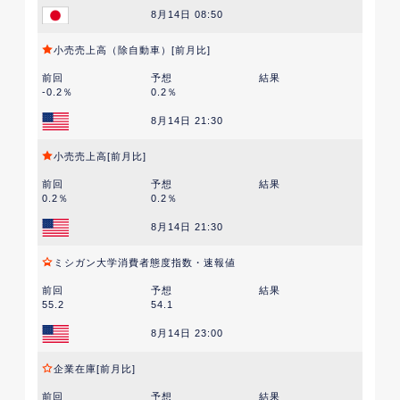
8月14日 08:50
小売売上高（除自動車）[前月比]
前回
予想
結果
-0.2％
0.2％
8月14日 21:30
小売売上高[前月比]
前回
予想
結果
0.2％
0.2％
8月14日 21:30
ミシガン大学消費者態度指数・速報値
前回
予想
結果
55.2
54.1
8月14日 23:00
企業在庫[前月比]
前回
予想
結果