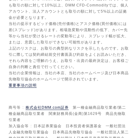
も取引の額に対して10%以上、DMM CFD-Commodityでは、個人
アカウント、法人アカウントとも取引の額に対して5%以上の証拠
金が必要となります。
当社の提示するビッド価格(売付価格)とアスク価格(買付価格)には
差(スプレッド)があります。相場急変動や流動性の低下、カバー先
等から当社が受けるレートの変動等により、スプレッド幅が拡大、
または、意図した取引ができない可能性があります。
上記のリスクは、お取引の典型的なリスクを示したものです。お取
引に際しては契約締結前交付書面及び約款をよくお読みいただき、
それら内容をご理解のうえ、お取引・出資の最終決定は、お客様ご
自身の判断と責任で行ってください。
当社の企業情報は、当社の本店、当社のホームページ及び日本商品
先物取引協会のホームページで開示されています。
重要事項の説明
商号等
株式会社DMM.com証券
第一種金融商品取引業者/第二
種金融商品取引業者 関東財務局長(金商)第1629号 商品先物取
引業者
加入協会等
日本証券業協会 日本投資者保護基金 一般社団法
人金融先物取引業協会 日本商品先物取引協会 一般社団法人第二