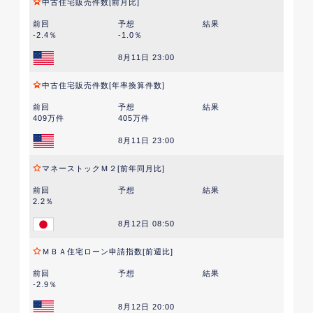
中古住宅販売件数[前月比]
前回
予想
結果
-2.4％
-1.0％
8月11日 23:00
中古住宅販売件数[年率換算件数]
前回
予想
結果
409万件
405万件
8月11日 23:00
マネーストックＭ２[前年同月比]
前回
予想
結果
2.2％
8月12日 08:50
ＭＢＡ住宅ローン申請指数[前週比]
前回
予想
結果
-2.9％
8月12日 20:00