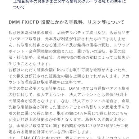
上場企業等のお客さまに関する情報のグループ会社との共有に
ついて
DMM FX/CFD 投資にかかる手数料、リスク等について
店頭外国為替証拠金取引、店頭デリバティブ取引及び、店頭商品デ
リバティブ取引は、元本及び利益が保証されたものではありませ
ん。お取引の対象となる通貨ペア及び銘柄の価格の変動、スワップ
ポイント・金利調整額の変動または、受け払いの逆転、各国の経
済・社会情勢、金融政策、金融指標の数値の変動によっては損失が
生じることとなります。
お預けいただく証拠金額に比べてお取引可能な金額が大きいため、
その損失は預託された証拠金の額を上回るおそれがあります。アカ
ウント管理費及び取引手数料は無料です。
注文の際に必要となる証拠金は、DMM FXでは各通貨ペアとも取引
の額に対して、個人アカウント、法人アカウントとも最低4%以上
の証拠金が必要となります。なお、法人アカウントの場合は、金融
先物取引業協会が算出した通貨ペアごとの為替リスク想定比率を取
引の額に乗じて得た額と、取引の額に4%を乗じて得た額のどちら
か高い額以上の証拠金が必要となります。為替リスク想定比率と
は、金融商品取引業等に関する内閣府令第117条第27項第1号に規
定される定量的計算モデルを用い算出します。
また、DMM CFD-Indexでは、個人アカウント、法人アカウントと