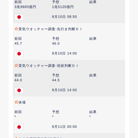
前回
予想
結果
3兆9683億円
1兆5120億円
8月10日 08:50
景気ウオッチャー調査-先行き判断ＤＩ
前回
予想
結果
45.7
46.0
8月10日 14:00
景気ウオッチャー調査-現状判断ＤＩ
前回
予想
結果
44.0
44.5
8月10日 14:00
休場
前回
予想
結果
*
*
*
8月11日 00:00