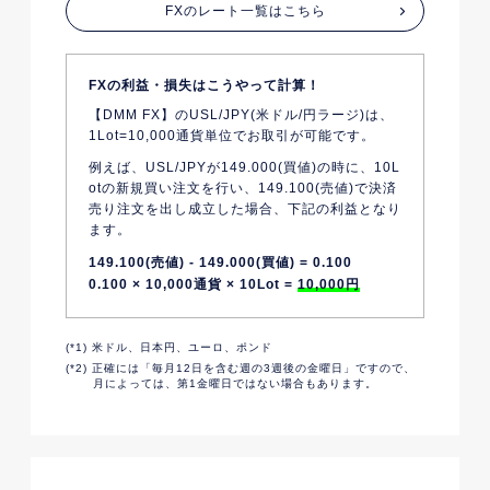
FXのレート一覧はこちら
FXの利益・損失はこうやって計算！
【DMM FX】のUSL/JPY(米ドル/円ラージ)は、
1Lot=10,000通貨単位でお取引が可能です。
例えば、USL/JPYが149.000(買値)の時に、10L
otの新規買い注文を行い、149.100(売値)で決済
売り注文を出し成立した場合、下記の利益となり
ます。
149.100(売値) - 149.000(買値) = 0.100
0.100 × 10,000通貨 × 10Lot =
10,000円
(*1) 米ドル、日本円、ユーロ、ポンド
(*2) 正確には「毎月12日を含む週の3週後の金曜日」ですので、
月によっては、第1金曜日ではない場合もあります。