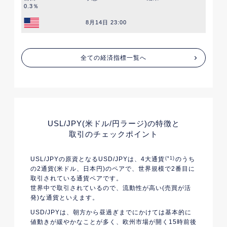
0.3％
8月14日 23:00
全ての経済指標一覧へ
USL/JPY(米ドル/円ラージ)
の特徴と
取引のチェックポイント
USL/JPYの原資となるUSD/JPYは、4大通貨
(*1)
のうち
の2通貨(米ドル、日本円)のペアで、世界規模で2番目に
取引されている通貨ペアです。
世界中で取引されているので、流動性が高い(売買が活
発)な通貨といえます。
USD/JPYは、朝方から昼過ぎまでにかけては基本的に
値動きが緩やかなことが多く、欧州市場が開く15時前後