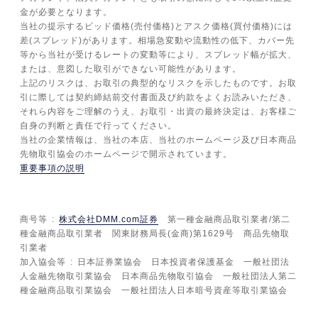
金が必要となります。
当社の提示するビッド価格(売付価格)とアスク価格(買付価格)には
差(スプレッド)があります。相場急変動や流動性の低下、カバー先
等から当社が受けるレートの変動等により、スプレッド幅が拡大、
または、意図した取引ができない可能性があります。
上記のリスクは、お取引の典型的なリスクを示したものです。お取
引に際しては契約締結前交付書面及び約款をよくお読みいただき、
それら内容をご理解のうえ、お取引・出資の最終決定は、お客様ご
自身の判断と責任で行ってください。
当社の企業情報は、当社の本店、当社のホームページ及び日本商品
先物取引協会のホームページで開示されています。
重要事項の説明
商号等
株式会社DMM.com証券
第一種金融商品取引業者/第二
種金融商品取引業者 関東財務局長(金商)第1629号 商品先物取
引業者
加入協会等
日本証券業協会 日本投資者保護基金 一般社団法
人金融先物取引業協会 日本商品先物取引協会 一般社団法人第二
種金融商品取引業協会 一般社団法人日本暗号資産等取引業協会