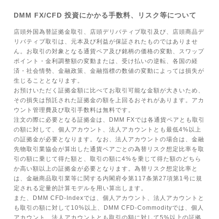
DMM FX/CFD 投資にかかる手数料、リスク等について
店頭外国為替証拠金取引、店頭デリバティブ取引及び、店頭商品デ
リバティブ取引は、元本及び利益が保証されたものではありませ
ん。お取引の対象となる通貨ペア及び銘柄の価格の変動、スワップ
ポイント・金利調整額の変動または、受け払いの逆転、各国の経
済・社会情勢、金融政策、金融指標の数値の変動によっては損失が
生じることとなります。
お預けいただく証拠金額に比べてお取引可能な金額が大きいため、
その損失は預託された証拠金の額を上回るおそれがあります。アカ
ウント管理費及び取引手数料は無料です。
注文の際に必要となる証拠金は、DMM FXでは各通貨ペアとも取引
の額に対して、個人アカウント、法人アカウントとも最低4%以上
の証拠金が必要となります。なお、法人アカウントの場合は、金融
先物取引業協会が算出した通貨ペアごとの為替リスク想定比率を取
引の額に乗じて得た額と、取引の額に4%を乗じて得た額のどちら
か高い額以上の証拠金が必要となります。為替リスク想定比率と
は、金融商品取引業等に関する内閣府令第117条第27項第1号に規
定される定量的計算モデルを用い算出します。
また、DMM CFD-Indexでは、個人アカウント、法人アカウントと
も取引の額に対して10%以上、DMM CFD-Commodityでは、個人
アカウント、法人アカウントとも取引の額に対して5%以上の証拠