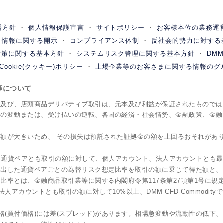
誘方針
個人情報保護宣言
サイトポリシー
お客様本位の業務運
ク情報に関する開示
コンプライアンス体制
反社会的勢力に対する
対策に関する基本方針
システムリスク管理に関する基本方針
DM
Cookie(クッキー)ポリシー
上場企業等のお客さまに関する情報のグ
ク等について
引及び、店頭商品デリバティブ取引は、元本及び利益が保証されたものでは
額の変動または、受け払いの逆転、各国の経済・社会情勢、金融政策、金融
額が大きいため、 その損失は預託された証拠金の額を上回るおそれがあ
は各通貨ペアとも取引の額に対して、個人アカウント、法人アカウントとも
出した通貨ペアごとの為替リスク想定比率を取引の額に乗じて得た額と、
比率とは、金融商品取引業等に関する内閣府令第117条第27項第1号に規
ト、法人アカウントとも取引の額に対して10%以上、DMM CFD-Commod
格(買付価格)には差(スプレッド)があります。相場急変動や流動性の低