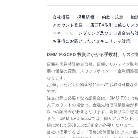
会社概要
採用情報
約款・規定
勧
アカウント登録
店頭FX取引に係るリス
マネー・ローンダリング及びテロ資金供与
お客様にお願いしたいセキュリティ対策
DMM FX/CFD 投資にかかる手数料、リス
店頭外国為替証拠金取引、店頭デリバティブ取
柄の価格の変動、スワップポイント・金利調整
なります。
お預けいただく証拠金額に比べてお取引可能な金
です。
注文の際に必要となる証拠金は、DMM FXで
人アカウントの場合は、金融先物取引業協会が算
以上の証拠金が必要となります。為替リスク想定
また、DMM CFD-Indexでは、個人アカウン
額に対して5%以上の証拠金が必要となります。
当社の提示するビッド価格(売付価格)とアスク価