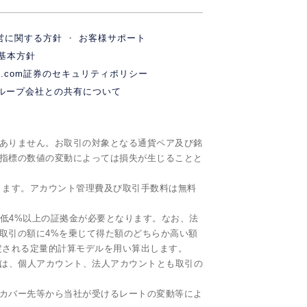
営に関する方針
お客様サポート
基本方針
M.com証券のセキュリティポリシー
ループ会社との共有について
ありません。お取引の対象となる通貨ペア及び銘
指標の数値の変動によっては損失が生じることと
ります。アカウント管理費及び取引手数料は無料
最低4%以上の証拠金が必要となります。なお、法
取引の額に4%を乗じて得た額のどちらか高い額
定される定量的計算モデルを用い算出します。
ityでは、個人アカウント、法人アカウントとも取引の
下、カバー先等から当社が受けるレートの変動等によ