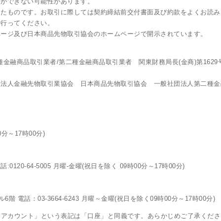
引ができない可能性があります。
したものです。お取引に際しては契約締結前交付書面及び約款をよくお読み
で行ってください。
ページ及び日本商品先物取引協会のホームページで開示されています。
金融商品取引業者/第二種金融商品取引業者 関東財務局長(金商)第162
団法人金融先物取引業協会 日本商品先物取引協会 一般社団法人第二種金
0分～17時00分)
120-64-5005 月曜-金曜(祝日を除く 09時00分～17時00分)
電話：03-3664-6243 月曜～金曜(祝日を除く09時00分～17時00分)
「アカウント」という表記は「口座」と同義です。あらかじめご了承くださ