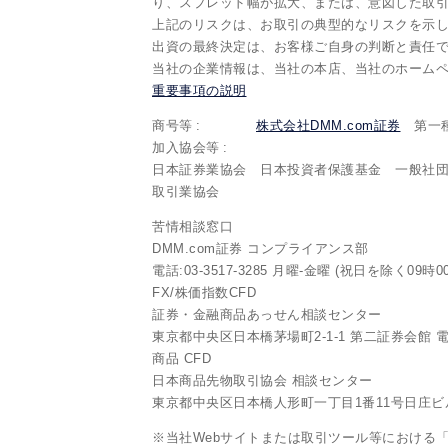
り、スプレッド幅が拡大、または、意図した取
上記のリスクは、お取引の典型的なリスクを示
出資の最終決定は、お客様ご自身の判断と責任
当社の企業情報は、当社の本店、当社のホーム
重要事項の説明
商号等
株式会社DMM.com証券
第一種
加入協会等
日本証券業協会 日本投資者保護基金 一般社
取引業協会
苦情相談窓口
DMM.com証券 コンプライアンス部
電話:03-3517-3285 月曜-金曜 (祝日を除く09時0
FX/株価指数CFD
証券・金融商品あっせん相談センター
東京都中央区日本橋茅場町2-1-1 第二証券会館 電話:0
商品 CFD
日本商品先物取引協会 相談センター
東京都中央区日本橋人形町一丁目1番11号日庄ビル6階 
※当社Webサイトまたは取引ツール等における