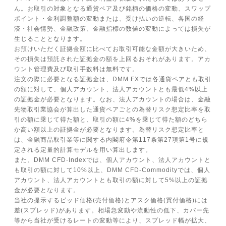
ん。お取引の対象となる通貨ペア及び銘柄の価格の変動、スワップ
ポイント・金利調整額の変動または、受け払いの逆転、各国の経
済・社会情勢、金融政策、金融指標の数値の変動によっては損失が
生じることとなります。
お預けいただく証拠金額に比べてお取引可能な金額が大きいため、
その損失は預託された証拠金の額を上回るおそれがあります。アカ
ウント管理費及び取引手数料は無料です。
注文の際に必要となる証拠金は、DMM FXでは各通貨ペアとも取引
の額に対して、個人アカウント、法人アカウントとも最低4%以上
の証拠金が必要となります。なお、法人アカウントの場合は、金融
先物取引業協会が算出した通貨ペアごとの為替リスク想定比率を取
引の額に乗じて得た額と、取引の額に4%を乗じて得た額のどちら
か高い額以上の証拠金が必要となります。為替リスク想定比率と
は、金融商品取引業等に関する内閣府令第117条第27項第1号に規
定される定量的計算モデルを用い算出します。
また、DMM CFD-Indexでは、個人アカウント、法人アカウントと
も取引の額に対して10%以上、DMM CFD-Commodityでは、個人
アカウント、法人アカウントとも取引の額に対して5%以上の証拠
金が必要となります。
当社の提示するビッド価格(売付価格)とアスク価格(買付価格)には
差(スプレッド)があります。相場急変動や流動性の低下、カバー先
等から当社が受けるレートの変動等により、スプレッド幅が拡大、