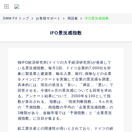
DMM FX トップ
お客様サポート
用語集
IFO景況感指数
IFO景況感指数
独IFO経済研究所(ドイツの大手経済研究所)が発表して
いる景況感指数。毎月1回、ドイツ企業約7,000社を対
象に製造業と建築業、輸出入業、銀行､保険などの企業
をメインにアンケートを実施して企業の景況感を調査。
具体的には、現在の状況を「良い」「満足」「悪い」で
回答させる。今後6ヵ月の景況感についても回答を求め
る。アンケート結果について、2000年を100として指
数が算出される。 指数は、「現状判断指数」、6ヵ月先
の「予測指数」、両指数の平均の「企業景況感指数」の
3種類があり、金融市場では「予測指数」と「企業景況
感指数」に注目が集まる。
鉱工業生産との関連性が高いとされており、ドイツの経