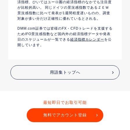
済指標、ひいてはユーロ圏の経済指標のなかでも注目度
が比較的高い。 同じドイツの景況感指数であるＺＥＷ
景況感指数に比べて発表が1週間程度遅いものの、調査
対象が多い分だけ正確性に優れているとされる。
DMM.com証券では皆様のFX・CFDトレードを支援する
ためIFO景況感指数など国内外の経済指標データや発表
日のスケジュールが一覧できる
経済指標カレンダー
を公
開しています。
用語集トップへ
最短即日でお取引可能
無料でアカウント登録