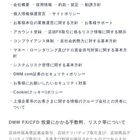
会社概要
採用情報
約款・規定
勧誘方針
個人情報保護宣言
サイトポリシー
お客様本位の業務運営に関する方針
お客様サポート
アカウント登録
店頭FX取引に係るリスク情報に関する開示
コンプライアンス体制
反社会的勢力に対する基本方針
マネー・ローンダリング及びテロ資金供与対策に関する基本方
針
システムリスク管理に関する基本方針
DMM.com証券のセキュリティポリシー
お客様にお願いしたいセキュリティ対策
Cookie(クッキー)ポリシー
上場企業等のお客さまに関する情報のグループ会社との共有に
ついて
DMM FX/CFD 投資にかかる手数料、リスク等について
店頭外国為替証拠金取引、店頭デリバティブ取引及び、店頭商品デ
リバティブ取引は、元本及び利益が保証されたものではありませ