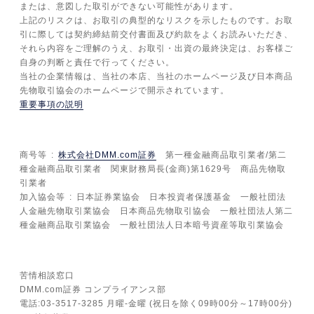
または、意図した取引ができない可能性があります。
上記のリスクは、お取引の典型的なリスクを示したものです。お取
引に際しては契約締結前交付書面及び約款をよくお読みいただき、
それら内容をご理解のうえ、お取引・出資の最終決定は、お客様ご
自身の判断と責任で行ってください。
当社の企業情報は、当社の本店、当社のホームページ及び日本商品
先物取引協会のホームページで開示されています。
重要事項の説明
商号等
株式会社DMM.com証券
第一種金融商品取引業者/第二
種金融商品取引業者 関東財務局長(金商)第1629号 商品先物取
引業者
加入協会等
日本証券業協会 日本投資者保護基金 一般社団法
人金融先物取引業協会 日本商品先物取引協会 一般社団法人第二
種金融商品取引業協会 一般社団法人日本暗号資産等取引業協会
苦情相談窓口
DMM.com証券 コンプライアンス部
電話:03-3517-3285 月曜-金曜 (祝日を除く09時00分～17時00分)