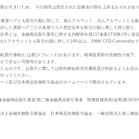
額が大きいため、 その損失は預託された証拠金の額を上回るおそれがあ
は各通貨ペアとも取引の額に対して、個人アカウント、法人アカウントとも
出した通貨ペアごとの為替リスク想定比率を取引の額に乗じて得た額と、
比率とは、金融商品取引業等に関する内閣府令第117条第27項第1号に規
ト、法人アカウントとも取引の額に対して10%以上、DMM CFD-Commod
格(買付価格)には差(スプレッド)があります。相場急変動や流動性の低
引ができない可能性があります。
したものです。お取引に際しては契約締結前交付書面及び約款をよくお読み
で行ってください。
ページ及び日本商品先物取引協会のホームページで開示されています。
金融商品取引業者/第二種金融商品取引業者 関東財務局長(金商)第162
団法人金融先物取引業協会 日本商品先物取引協会 一般社団法人第二種金