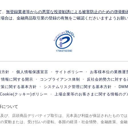
て、
無登録業者等からの悪質な投資勧誘による被害防止のための啓発動
う場合は、金融商品取引業の登録の有無をご確認くださいますようお願
誘方針
個人情報保護宣言
サイトポリシー
お客様本位の業務運
ク情報に関する開示
コンプライアンス体制
反社会的勢力に対する
対策に関する基本方針
システムリスク管理に関する基本方針
DM
Cookie(クッキー)ポリシー
上場企業等のお客さまに関する情報のグ
ク等について
引及び、店頭商品デリバティブ取引は、元本及び利益が保証されたものでは
額の変動または、受け払いの逆転、各国の経済・社会情勢、金融政策、金融