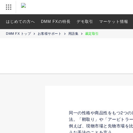
はじめての方へ
DMM FXの特長
デモ取引
マーケット情報
DMM FX トップ
お客様サポート
用語集
裁定取引
同一の性格や商品性をもつ2つ
法。「鞘取り」や「アービトラ
例えば、現物市場と先物市場を
うな手法のことを言う。