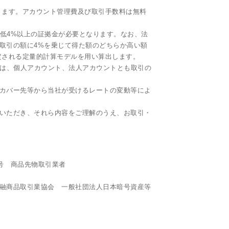
ります。アカウント管理費及び取引手数料は無料
最低4%以上の証拠金が必要となります。なお、法
取引の額に4%を乗じて得た額のどちらか高い額
定される定量的計算モデルを用い算出します。
ityでは、個人アカウント、法人アカウントとも取引の
下、カバー先等から当社が受けるレートの変動等によ
いただき、それら内容をご理解のうえ、お取引・
9号 商品先物取引業者
融商品取引業協会 一般社団法人日本暗号資産等