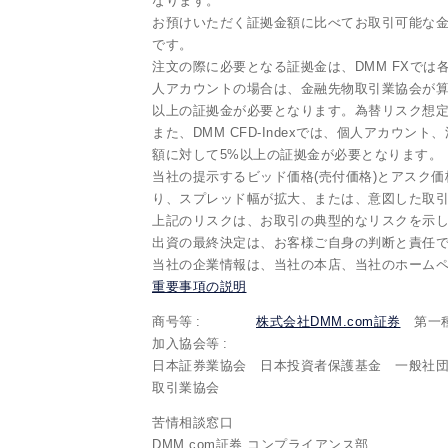
なります。
お預けいただく証拠金額に比べてお取引可能な金
です。
注文の際に必要となる証拠金は、DMM FXで
人アカウントの場合は、金融先物取引業協会が算
以上の証拠金が必要となります。為替リスク想定
また、DMM CFD-Indexでは、個人アカウン
額に対して5%以上の証拠金が必要となります。
当社の提示するビッド価格(売付価格)とアスク価
り、スプレッド幅が拡大、または、意図した取
上記のリスクは、お取引の典型的なリスクを示
出資の最終決定は、お客様ご自身の判断と責任
当社の企業情報は、当社の本店、当社のホーム
重要事項の説明
商号等
株式会社DMM.com証券
第一種
加入協会等
日本証券業協会 日本投資者保護基金 一般社
取引業協会
苦情相談窓口
DMM.com証券 コンプライアンス部