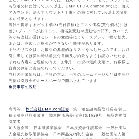
また、DMM CFD-Indexでは、個人アカウント、法人アカウントと
も取引の額に対して10%以上、DMM CFD-Commodityでは、個人
アカウント、法人アカウントとも取引の額に対して5%以上の証拠
金が必要となります。
当社の提示するビッド価格(売付価格)とアスク価格(買付価格)には
差(スプレッド)があります。相場急変動や流動性の低下、カバー先
等から当社が受けるレートの変動等により、スプレッド幅が拡大、
または、意図した取引ができない可能性があります。
上記のリスクは、お取引の典型的なリスクを示したものです。お取
引に際しては契約締結前交付書面及び約款をよくお読みいただき、
それら内容をご理解のうえ、お取引・出資の最終決定は、お客様ご
自身の判断と責任で行ってください。
当社の企業情報は、当社の本店、当社のホームページ及び日本商品
先物取引協会のホームページで開示されています。
重要事項の説明
商号等
株式会社DMM.com証券
第一種金融商品取引業者/第二
種金融商品取引業者 関東財務局長(金商)第1629号 商品先物取
引業者
加入協会等
日本証券業協会 日本投資者保護基金 一般社団法
人金融先物取引業協会 日本商品先物取引協会 一般社団法人第二