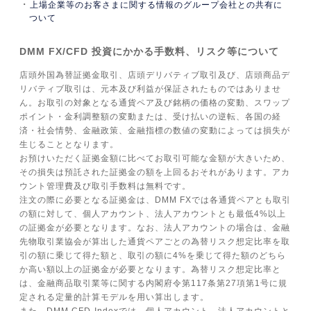
上場企業等のお客さまに関する情報のグループ会社との共有に
ついて
DMM FX/CFD 投資にかかる手数料、リスク等について
店頭外国為替証拠金取引、店頭デリバティブ取引及び、店頭商品デ
リバティブ取引は、元本及び利益が保証されたものではありませ
ん。お取引の対象となる通貨ペア及び銘柄の価格の変動、スワップ
ポイント・金利調整額の変動または、受け払いの逆転、各国の経
済・社会情勢、金融政策、金融指標の数値の変動によっては損失が
生じることとなります。
お預けいただく証拠金額に比べてお取引可能な金額が大きいため、
その損失は預託された証拠金の額を上回るおそれがあります。アカ
ウント管理費及び取引手数料は無料です。
注文の際に必要となる証拠金は、DMM FXでは各通貨ペアとも取引
の額に対して、個人アカウント、法人アカウントとも最低4%以上
の証拠金が必要となります。なお、法人アカウントの場合は、金融
先物取引業協会が算出した通貨ペアごとの為替リスク想定比率を取
引の額に乗じて得た額と、取引の額に4%を乗じて得た額のどちら
か高い額以上の証拠金が必要となります。為替リスク想定比率と
は、金融商品取引業等に関する内閣府令第117条第27項第1号に規
定される定量的計算モデルを用い算出します。