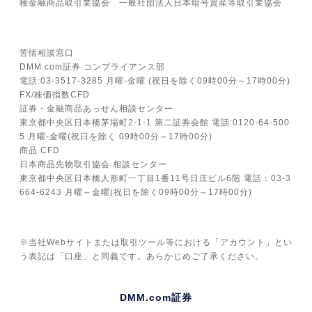
種金融商品取引業協会 一般社団法人日本暗号資産等取引業協会
苦情相談窓口
DMM.com証券 コンプライアンス部
電話:03-3517-3285 月曜-金曜 (祝日を除く09時00分～17時00分)
FX/株価指数CFD
証券・金融商品あっせん相談センター
東京都中央区日本橋茅場町2-1-1 第二証券会館 電話:0120-64-500
5 月曜-金曜(祝日を除く 09時00分～17時00分)
商品 CFD
日本商品先物取引協会 相談センター
東京都中央区日本橋人形町一丁目1番11号日庄ビル6階 電話：03-3
664-6243 月曜～金曜(祝日を除く09時00分～17時00分)
※当社Webサイトまたは取引ツール等における「アカウント」とい
う表記は「口座」と同義です。あらかじめご了承ください。
DMM.com証券