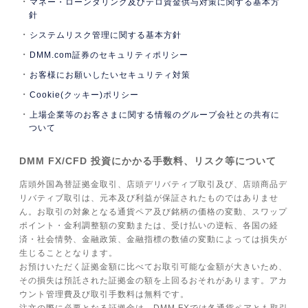
マネー・ローンダリング及びテロ資金供与対策に関する基本方
針
システムリスク管理に関する基本方針
DMM.com証券のセキュリティポリシー
お客様にお願いしたいセキュリティ対策
Cookie(クッキー)ポリシー
上場企業等のお客さまに関する情報のグループ会社との共有に
ついて
DMM FX/CFD 投資にかかる手数料、リスク等について
店頭外国為替証拠金取引、店頭デリバティブ取引及び、店頭商品デ
リバティブ取引は、元本及び利益が保証されたものではありませ
ん。お取引の対象となる通貨ペア及び銘柄の価格の変動、スワップ
ポイント・金利調整額の変動または、受け払いの逆転、各国の経
済・社会情勢、金融政策、金融指標の数値の変動によっては損失が
生じることとなります。
お預けいただく証拠金額に比べてお取引可能な金額が大きいため、
その損失は預託された証拠金の額を上回るおそれがあります。アカ
ウント管理費及び取引手数料は無料です。