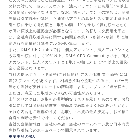
注文の際に必要となる証拠金は、DMM FXでは各通貨ペアとも取引
の額に対して、個人アカウント、法人アカウントとも最低4%以上
の証拠金が必要となります。なお、法人アカウントの場合は、金融
先物取引業協会が算出した通貨ペアごとの為替リスク想定比率を取
引の額に乗じて得た額と、取引の額に4%を乗じて得た額のどちら
か高い額以上の証拠金が必要となります。為替リスク想定比率と
は、金融商品取引業等に関する内閣府令第117条第27項第1号に規
定される定量的計算モデルを用い算出します。
また、DMM CFD-Indexでは、個人アカウント、法人アカウントと
も取引の額に対して10%以上、DMM CFD-Commodityでは、個人
アカウント、法人アカウントとも取引の額に対して5%以上の証拠
金が必要となります。
当社の提示するビッド価格(売付価格)とアスク価格(買付価格)には
差(スプレッド)があります。相場急変動や流動性の低下、カバー先
等から当社が受けるレートの変動等により、スプレッド幅が拡大、
または、意図した取引ができない可能性があります。
上記のリスクは、お取引の典型的なリスクを示したものです。お取
引に際しては契約締結前交付書面及び約款をよくお読みいただき、
それら内容をご理解のうえ、お取引・出資の最終決定は、お客様ご
自身の判断と責任で行ってください。
当社の企業情報は、当社の本店、当社のホームページ及び日本商品
先物取引協会のホームページで開示されています。
重要事項の説明