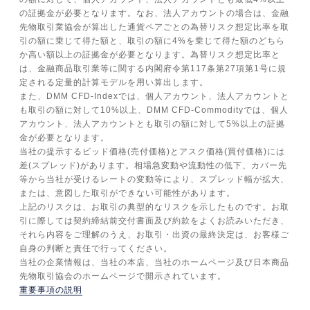
の証拠金が必要となります。なお、法人アカウントの場合は、金融
先物取引業協会が算出した通貨ペアごとの為替リスク想定比率を取
引の額に乗じて得た額と、取引の額に4%を乗じて得た額のどちら
か高い額以上の証拠金が必要となります。為替リスク想定比率と
は、金融商品取引業等に関する内閣府令第117条第27項第1号に規
定される定量的計算モデルを用い算出します。
また、DMM CFD-Indexでは、個人アカウント、法人アカウントと
も取引の額に対して10%以上、DMM CFD-Commodityでは、個人
アカウント、法人アカウントとも取引の額に対して5%以上の証拠
金が必要となります。
当社の提示するビッド価格(売付価格)とアスク価格(買付価格)には
差(スプレッド)があります。相場急変動や流動性の低下、カバー先
等から当社が受けるレートの変動等により、スプレッド幅が拡大、
または、意図した取引ができない可能性があります。
上記のリスクは、お取引の典型的なリスクを示したものです。お取
引に際しては契約締結前交付書面及び約款をよくお読みいただき、
それら内容をご理解のうえ、お取引・出資の最終決定は、お客様ご
自身の判断と責任で行ってください。
当社の企業情報は、当社の本店、当社のホームページ及び日本商品
先物取引協会のホームページで開示されています。
重要事項の説明