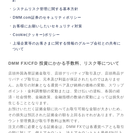
針
システムリスク管理に関する基本方針
DMM.com証券のセキュリティポリシー
お客様にお願いしたいセキュリティ対策
Cookie(クッキー)ポリシー
上場企業等のお客さまに関する情報のグループ会社との共有に
ついて
DMM FX/CFD 投資にかかる手数料、リスク等について
店頭外国為替証拠金取引、店頭デリバティブ取引及び、店頭商品デ
リバティブ取引は、元本及び利益が保証されたものではありませ
ん。お取引の対象となる通貨ペア及び銘柄の価格の変動、スワップ
ポイント・金利調整額の変動または、受け払いの逆転、各国の経
済・社会情勢、金融政策、金融指標の数値の変動によっては損失が
生じることとなります。
お預けいただく証拠金額に比べてお取引可能な金額が大きいため、
その損失は預託された証拠金の額を上回るおそれがあります。アカ
ウント管理費及び取引手数料は無料です。
注文の際に必要となる証拠金は、DMM FXでは各通貨ペアとも取引
の額に対して、個人アカウント、法人アカウントとも最低4%以上