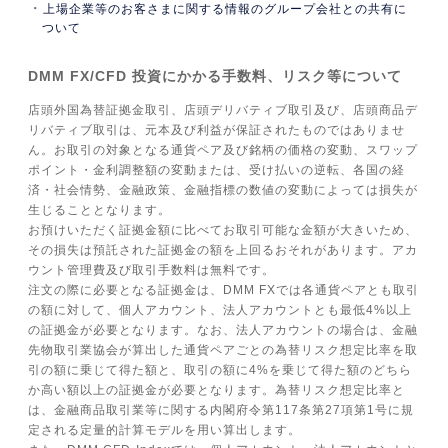
上場企業等のお客さまに関する情報のグループ会社との共有に
ついて
DMM FX/CFD 投資にかかる手数料、リスク等について
店頭外国為替証拠金取引、店頭デリバティブ取引及び、店頭商品デ
リバティブ取引は、元本及び利益が保証されたものではありませ
ん。お取引の対象となる通貨ペア及び銘柄の価格の変動、スワップ
ポイント・金利調整額の変動または、受け払いの逆転、各国の経
済・社会情勢、金融政策、金融指標の数値の変動によっては損失が
生じることとなります。
お預けいただく証拠金額に比べてお取引可能な金額が大きいため、
その損失は預託された証拠金の額を上回るおそれがあります。アカ
ウント管理費及び取引手数料は無料です。
注文の際に必要となる証拠金は、DMM FXでは各通貨ペアとも取引
の額に対して、個人アカウント、法人アカウントとも最低4%以上
の証拠金が必要となります。なお、法人アカウントの場合は、金融
先物取引業協会が算出した通貨ペアごとの為替リスク想定比率を取
引の額に乗じて得た額と、取引の額に4%を乗じて得た額のどちら
か高い額以上の証拠金が必要となります。為替リスク想定比率と
は、金融商品取引業等に関する内閣府令第117条第27項第1号に規
定される定量的計算モデルを用い算出します。