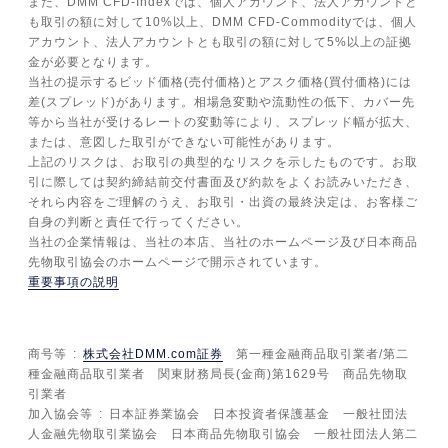
また、DMM CFD-Indexでは、個人アカウント、法人アカウントと
も取引の額に対して10%以上、DMM CFD-Commodityでは、個人
アカウント、法人アカウントとも取引の額に対して5%以上の証拠
金が必要となります。
当社の提示するビッド価格(売付価格)とアスク価格(買付価格)には
差(スプレッド)があります。相場急変動や流動性の低下、カバー先
等から当社が受けるレートの変動等により、スプレッド幅が拡大、
または、意図した取引ができない可能性があります。
上記のリスクは、お取引の典型的なリスクを示したものです。お取
引に際しては契約締結前交付書面及び約款をよくお読みいただき、
それら内容をご理解のうえ、お取引・出資の最終決定は、お客様ご
自身の判断と責任で行ってください。
当社の企業情報は、当社の本店、当社のホームページ及び日本商品
先物取引協会のホームページで開示されています。
重要事項の説明
商号等
株式会社DMM.com証券
第一種金融商品取引業者/第二
種金融商品取引業者 関東財務局長(金商)第1629号 商品先物取
引業者
加入協会等
日本証券業協会 日本投資者保護基金 一般社団法
人金融先物取引業協会 日本商品先物取引協会 一般社団法人第二