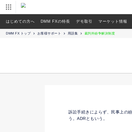
はじめての方へ
DMM FXの特長
デモ取引
マーケット情報
DMM FX トップ
お客様サポート
用語集
裁判外紛争解決制度
訴訟手続きによらず、民事上の
う。ADRともいう。