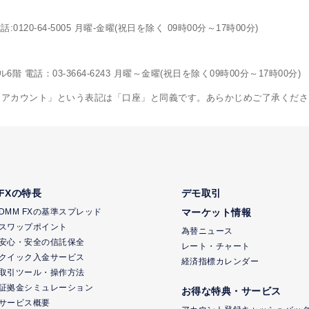
120-64-5005 月曜-金曜(祝日を除く 09時00分～17時00分)
電話：03-3664-6243 月曜～金曜(祝日を除く09時00分～17時00分)
「アカウント」という表記は「口座」と同義です。あらかじめご了承くださ
FXの特長
デモ取引
DMM FXの基準スプレッド
マーケット情報
スワップポイント
為替ニュース
安心・安全の信託保全
レート・チャート
クイック入金サービス
経済指標カレンダー
取引ツール・操作方法
証拠金シミュレーション
お得な特典・サービス
サービス概要