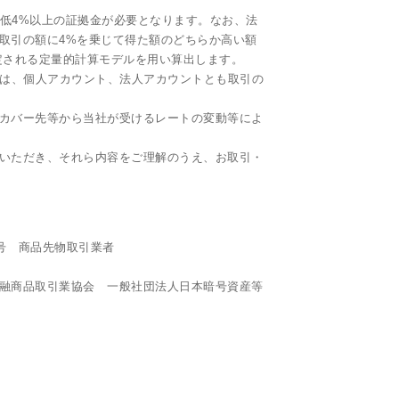
最低4%以上の証拠金が必要となります。なお、法
取引の額に4%を乗じて得た額のどちらか高い額
定される定量的計算モデルを用い算出します。
ityでは、個人アカウント、法人アカウントとも取引の
下、カバー先等から当社が受けるレートの変動等によ
いただき、それら内容をご理解のうえ、お取引・
9号 商品先物取引業者
融商品取引業協会 一般社団法人日本暗号資産等