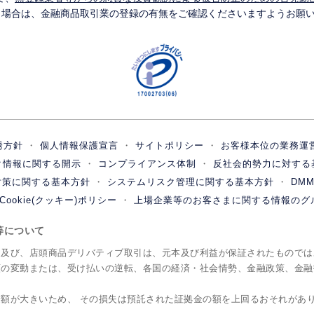
う場合は、金融商品取引業の登録の有無をご確認くださいますようお願
誘方針
個人情報保護宣言
サイトポリシー
お客様本位の業務運
ク情報に関する開示
コンプライアンス体制
反社会的勢力に対する
対策に関する基本方針
システムリスク管理に関する基本方針
DM
Cookie(クッキー)ポリシー
上場企業等のお客さまに関する情報のグ
ク等について
引及び、店頭商品デリバティブ取引は、元本及び利益が保証されたものでは
額の変動または、受け払いの逆転、各国の経済・社会情勢、金融政策、金融
額が大きいため、 その損失は預託された証拠金の額を上回るおそれがあ