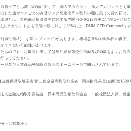
は各通貨ペアとも取引の額に対して、個人アカウント、法人アカウントとも
出した通貨ペアごとの為替リスク想定比率を取引の額に乗じて得た額と、
比率とは、金融商品取引業等に関する内閣府令第117条第27項第1号に規
ト、法人アカウントとも取引の額に対して10%以上、DMM CFD-Commod
格(買付価格)には差(スプレッド)があります。相場急変動や流動性の低
引ができない可能性があります。
したものです。お取引に際しては契約締結前交付書面及び約款をよくお読み
で行ってください。
ページ及び日本商品先物取引協会のホームページで開示されています。
金融商品取引業者/第二種金融商品取引業者 関東財務局長(金商)第162
団法人金融先物取引業協会 日本商品先物取引協会 一般社団法人第二種金
0分～17時00分)