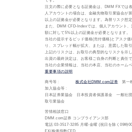
です。
注文の際に必要となる証拠金は、DMM FXで
人アカウントの場合は、金融先物取引業協会が算
以上の証拠金が必要となります。為替リスク想定
また、DMM CFD-Indexでは、個人アカウン
額に対して5%以上の証拠金が必要となります。
当社の提示するビッド価格(売付価格)とアスク価
り、スプレッド幅が拡大、または、意図した取
上記のリスクは、お取引の典型的なリスクを示
出資の最終決定は、お客様ご自身の判断と責任
当社の企業情報は、当社の本店、当社のホーム
重要事項の説明
商号等
株式会社DMM.com証券
第一種
加入協会等
日本証券業協会 日本投資者保護基金 一般社
取引業協会
苦情相談窓口
DMM.com証券 コンプライアンス部
電話:03-3517-3285 月曜-金曜 (祝日を除く09時0
FX/株価指数CFD