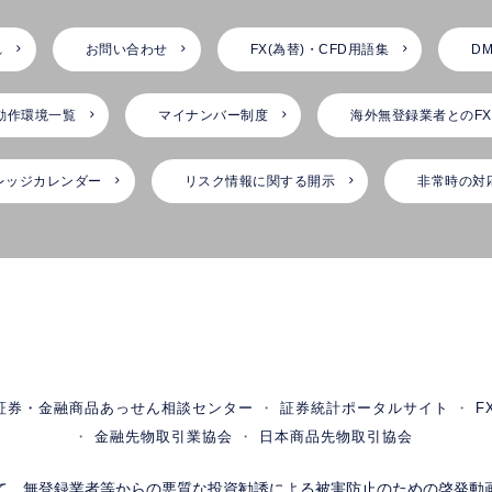
れ
お問い合わせ
FX(為替)・CFD用語集
DM
動作環境一覧
マイナンバー制度
海外無登録業者とのF
レッジカレンダー
リスク情報に関する開示
非常時の対
証券・金融商品あっせん相談センター
証券統計ポータルサイト
F
金融先物取引業協会
日本商品先物取引協会
て、
無登録業者等からの悪質な投資勧誘による被害防止のための啓発動