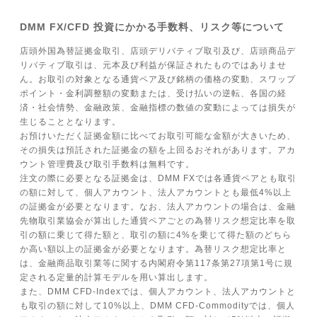
DMM FX/CFD 投資にかかる手数料、リスク等について
店頭外国為替証拠金取引、店頭デリバティブ取引及び、店頭商品デ
リバティブ取引は、元本及び利益が保証されたものではありませ
ん。お取引の対象となる通貨ペア及び銘柄の価格の変動、スワップ
ポイント・金利調整額の変動または、受け払いの逆転、各国の経
済・社会情勢、金融政策、金融指標の数値の変動によっては損失が
生じることとなります。
お預けいただく証拠金額に比べてお取引可能な金額が大きいため、
その損失は預託された証拠金の額を上回るおそれがあります。アカ
ウント管理費及び取引手数料は無料です。
注文の際に必要となる証拠金は、DMM FXでは各通貨ペアとも取引
の額に対して、個人アカウント、法人アカウントとも最低4%以上
の証拠金が必要となります。なお、法人アカウントの場合は、金融
先物取引業協会が算出した通貨ペアごとの為替リスク想定比率を取
引の額に乗じて得た額と、取引の額に4%を乗じて得た額のどちら
か高い額以上の証拠金が必要となります。為替リスク想定比率と
は、金融商品取引業等に関する内閣府令第117条第27項第1号に規
定される定量的計算モデルを用い算出します。
また、DMM CFD-Indexでは、個人アカウント、法人アカウントと
も取引の額に対して10%以上、DMM CFD-Commodityでは、個人