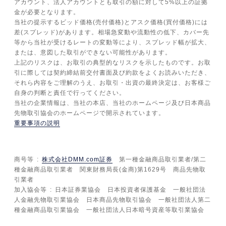
アカウント、法人アカウントとも取引の額に対して5%以上の証拠
金が必要となります。
当社の提示するビッド価格(売付価格)とアスク価格(買付価格)には
差(スプレッド)があります。相場急変動や流動性の低下、カバー先
等から当社が受けるレートの変動等により、スプレッド幅が拡大、
または、意図した取引ができない可能性があります。
上記のリスクは、お取引の典型的なリスクを示したものです。お取
引に際しては契約締結前交付書面及び約款をよくお読みいただき、
それら内容をご理解のうえ、お取引・出資の最終決定は、お客様ご
自身の判断と責任で行ってください。
当社の企業情報は、当社の本店、当社のホームページ及び日本商品
先物取引協会のホームページで開示されています。
重要事項の説明
商号等
株式会社DMM.com証券
第一種金融商品取引業者/第二
種金融商品取引業者 関東財務局長(金商)第1629号 商品先物取
引業者
加入協会等
日本証券業協会 日本投資者保護基金 一般社団法
人金融先物取引業協会 日本商品先物取引協会 一般社団法人第二
種金融商品取引業協会 一般社団法人日本暗号資産等取引業協会