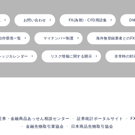
れ
お問い合わせ
FX(為替)・CFD用語集
DM
動作環境一覧
マイナンバー制度
海外無登録業者とのF
レッジカレンダー
リスク情報に関する開示
非常時の対
証券・金融商品あっせん相談センター
証券統計ポータルサイト
F
金融先物取引業協会
日本商品先物取引協会