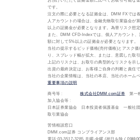
お預けいただく証拠金額に比べてお取引可能な金
です。
注文の際に必要となる証拠金は、DMM FXで
人アカウントの場合は、金融先物取引業協会が算
以上の証拠金が必要となります。為替リスク想定
また、DMM CFD-Indexでは、個人アカウン
額に対して5%以上の証拠金が必要となります。
当社の提示するビッド価格(売付価格)とアスク価
り、スプレッド幅が拡大、または、意図した取
上記のリスクは、お取引の典型的なリスクを示
出資の最終決定は、お客様ご自身の判断と責任
当社の企業情報は、当社の本店、当社のホーム
重要事項の説明
商号等
株式会社DMM.com証券
第一種
加入協会等
日本証券業協会 日本投資者保護基金 一般社
取引業協会
苦情相談窓口
DMM.com証券 コンプライアンス部
電話:03-3517-3285 月曜-金曜 (祝日を除く09時0