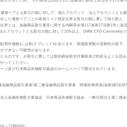
額が大きいため、 その損失は預託された証拠金の額を上回るおそれがあ
は各通貨ペアとも取引の額に対して、個人アカウント、法人アカウントとも
出した通貨ペアごとの為替リスク想定比率を取引の額に乗じて得た額と、
比率とは、金融商品取引業等に関する内閣府令第117条第27項第1号に規
ト、法人アカウントとも取引の額に対して10%以上、DMM CFD-Commod
格(買付価格)には差(スプレッド)があります。相場急変動や流動性の低
引ができない可能性があります。
したものです。お取引に際しては契約締結前交付書面及び約款をよくお読み
で行ってください。
ページ及び日本商品先物取引協会のホームページで開示されています。
金融商品取引業者/第二種金融商品取引業者 関東財務局長(金商)第162
団法人金融先物取引業協会 日本商品先物取引協会 一般社団法人第二種金
0分～17時00分)