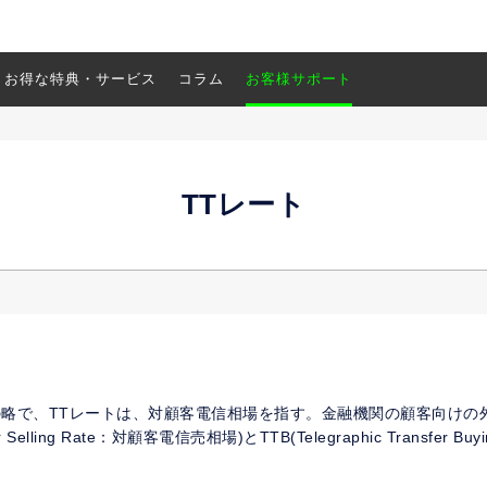
お得な特典・サービス
コラム
お客様サポート
TTレート
Transferの略で、TTレートは、対顧客電信相場を指す。金融機関の顧客向
fer Selling Rate：対顧客電信売相場)とTTB(Telegraphic Transfer