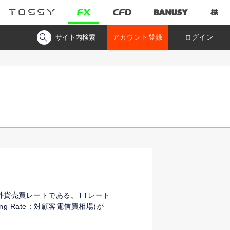
サイト内検索
アカウント登録
ログイン
けの外貨売買レートである。TTレート
 Buying Rate：対顧客電信買相場)が