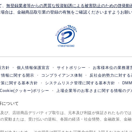
て、
無登録業者等からの悪質な投資勧誘による被害防止のための啓発動
う場合は、金融商品取引業の登録の有無をご確認くださいますようお願
誘方針
個人情報保護宣言
サイトポリシー
お客様本位の業務運
ク情報に関する開示
コンプライアンス体制
反社会的勢力に対する
対策に関する基本方針
システムリスク管理に関する基本方針
DM
Cookie(クッキー)ポリシー
上場企業等のお客さまに関する情報のグ
ク等について
引及び、店頭商品デリバティブ取引は、元本及び利益が保証されたものでは
額の変動または、受け払いの逆転、各国の経済・社会情勢、金融政策、金融