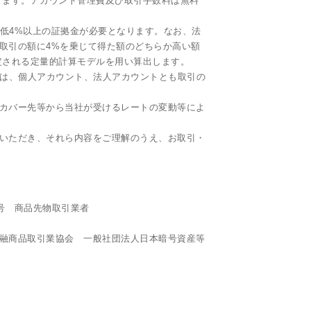
ります。アカウント管理費及び取引手数料は無料
最低4%以上の証拠金が必要となります。なお、法
取引の額に4%を乗じて得た額のどちらか高い額
定される定量的計算モデルを用い算出します。
ityでは、個人アカウント、法人アカウントとも取引の
下、カバー先等から当社が受けるレートの変動等によ
いただき、それら内容をご理解のうえ、お取引・
9号 商品先物取引業者
融商品取引業協会 一般社団法人日本暗号資産等