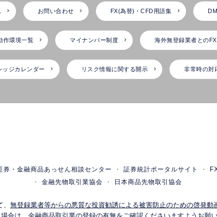
れ
お問い合わせ
FX(為替)・CFD用語集
DM
動作環境一覧
マイナンバー制度
海外無登録業者とのF
レッジカレンダー
リスク情報に関する開示
非常時の対
証券・金融商品あっせん相談センター
証券統計ポータルサイト
F
金融先物取引業協会
日本商品先物取引協会
て、
無登録業者等からの悪質な投資勧誘による被害防止のための啓発動
う場合は、金融商品取引業の登録の有無をご確認くださいますようお願