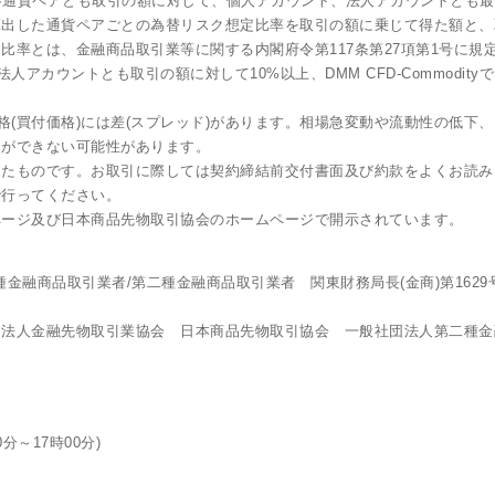
は各通貨ペアとも取引の額に対して、個人アカウント、法人アカウントとも
出した通貨ペアごとの為替リスク想定比率を取引の額に乗じて得た額と、
比率とは、金融商品取引業等に関する内閣府令第117条第27項第1号に規
ト、法人アカウントとも取引の額に対して10%以上、DMM CFD-Commod
格(買付価格)には差(スプレッド)があります。相場急変動や流動性の低
引ができない可能性があります。
したものです。お取引に際しては契約締結前交付書面及び約款をよくお読み
で行ってください。
ページ及び日本商品先物取引協会のホームページで開示されています。
金融商品取引業者/第二種金融商品取引業者 関東財務局長(金商)第162
団法人金融先物取引業協会 日本商品先物取引協会 一般社団法人第二種金
0分～17時00分)