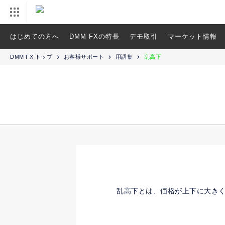
はじめての方へ
DMM FXの特長
デモ取引
マーケット情報
DMM FX トップ
お客様サポート
用語集
乱高下
乱高下とは、価格が上下に大き