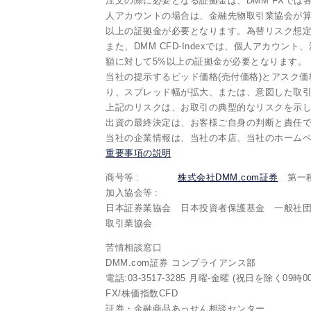
注文の際に必要となる証拠金は、DMM FXで
人アカウントの場合は、金融先物取引業協会が算
以上の証拠金が必要となります。為替リスク想定
また、DMM CFD-Indexでは、個人アカウン
額に対して5%以上の証拠金が必要となります。
当社の提示するビッド価格(売付価格)とアスク価
り、スプレッド幅が拡大、または、意図した取
上記のリスクは、お取引の典型的なリスクを示
出資の最終決定は、お客様ご自身の判断と責任
当社の企業情報は、当社の本店、当社のホーム
重要事項の説明
商号等
株式会社DMM.com証券
第一種
加入協会等
日本証券業協会 日本投資者保護基金 一般社
取引業協会
苦情相談窓口
DMM.com証券 コンプライアンス部
電話:03-3517-3285 月曜-金曜 (祝日を除く09時0
FX/株価指数CFD
証券・金融商品あっせん相談センター