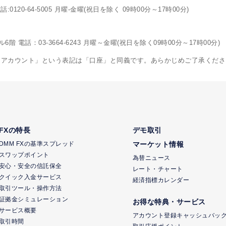
120-64-5005 月曜-金曜(祝日を除く 09時00分～17時00分)
電話：03-3664-6243 月曜～金曜(祝日を除く09時00分～17時00分)
「アカウント」という表記は「口座」と同義です。あらかじめご了承くださ
FXの特長
デモ取引
DMM FXの基準スプレッド
マーケット情報
スワップポイント
為替ニュース
安心・安全の信託保全
レート・チャート
クイック入金サービス
経済指標カレンダー
取引ツール・操作方法
証拠金シミュレーション
お得な特典・サービス
サービス概要
アカウント登録キャッシュバッ
取引時間