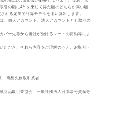
最低4%以上の証拠金が必要となります。なお、法
取引の額に4%を乗じて得た額のどちらか高い額
定される定量的計算モデルを用い算出します。
ityでは、個人アカウント、法人アカウントとも取引の
下、カバー先等から当社が受けるレートの変動等によ
いただき、それら内容をご理解のうえ、お取引・
9号 商品先物取引業者
融商品取引業協会 一般社団法人日本暗号資産等