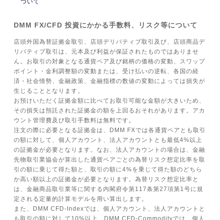
ついて
DMM FX/CFD 投資にかかる手数料、リスク等について
店頭外国為替証拠金取引、店頭デリバティブ取引及び、店頭商品デ
リバティブ取引は、元本及び利益が保証されたものではありませ
ん。お取引の対象となる通貨ペア及び銘柄の価格の変動、スワップ
ポイント・金利調整額の変動または、受け払いの逆転、各国の経
済・社会情勢、金融政策、金融指標の数値の変動によっては損失が
生じることとなります。
お預けいただく証拠金額に比べてお取引可能な金額が大きいため、
その損失は預託された証拠金の額を上回るおそれがあります。アカ
ウント管理費及び取引手数料は無料です。
注文の際に必要となる証拠金は、DMM FXでは各通貨ペアとも取引
の額に対して、個人アカウント、法人アカウントとも最低4%以上
の証拠金が必要となります。なお、法人アカウントの場合は、金融
先物取引業協会が算出した通貨ペアごとの為替リスク想定比率を取
引の額に乗じて得た額と、取引の額に4%を乗じて得た額のどちら
か高い額以上の証拠金が必要となります。為替リスク想定比率と
は、金融商品取引業等に関する内閣府令第117条第27項第1号に規
定される定量的計算モデルを用い算出します。
また、DMM CFD-Indexでは、個人アカウント、法人アカウントと
も取引の額に対して10%以上、DMM CFD-Commodityでは、個人