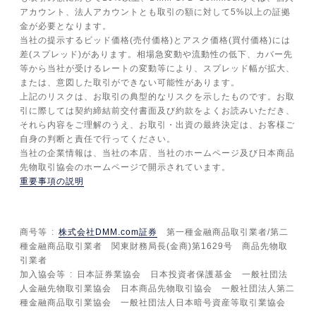
アカウント、法人アカウントとも取引の額に対して5%以上の証拠
金が必要となります。
当社の提示するビッド価格(売付価格)とアスク価格(買付価格)には
差(スプレッド)があります。相場急変動や流動性の低下、カバー先
等から当社が受けるレートの変動等により、スプレッド幅が拡大、
または、意図した取引ができない可能性があります。
上記のリスクは、お取引の典型的なリスクを示したものです。お取
引に際しては契約締結前交付書面及び約款をよくお読みいただき、
それら内容をご理解のうえ、お取引・出資の最終決定は、お客様ご
自身の判断と責任で行ってください。
当社の企業情報は、当社の本店、当社のホームページ及び日本商品
先物取引協会のホームページで開示されています。
重要事項の説明
商号等
株式会社DMM.com証券
第一種金融商品取引業者/第二
種金融商品取引業者 関東財務局長(金商)第1629号 商品先物取
引業者
加入協会等
日本証券業協会 日本投資者保護基金 一般社団法
人金融先物取引業協会 日本商品先物取引協会 一般社団法人第二
種金融商品取引業協会 一般社団法人日本暗号資産等取引業協会