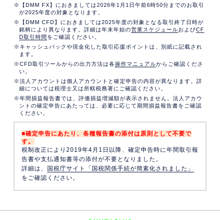
【DMM FX】におきましては2026年1月1日午前6時50分までのお取引
が2025年度の対象となります。
【DMM CFD】におきましては2025年度の対象となる取引終了日時が
銘柄により異なります。詳細は年末年始の
営業スケジュール
および
CF
D取引時間
をご確認ください。
キャッシュバックや現金化した取引応援ポイントは、別紙に記載され
ます。
CFD取引ツールからの出力方法は各
操作マニュアル
からご確認くださ
い。
法人アカウントは個人アカウントと確定申告の内容が異なります。詳
細については税理士又は所轄税務署にご確認ください。
年間損益報告書では、評価損益増減額が表示されません。法人アカウ
ントの確定申告にあたっては、必要に応じて期間損益報告書をご確認
ください。
■確定申告にあたり、各種報告書の添付は原則として不要で
す。
税制改正により2019年4月1日以降、確定申告時に年間取引報
告書や支払通知書等の添付が不要となりました。
詳細は、
国税庁サイト「国税関係手続が簡素化されました」
をご確認ください。