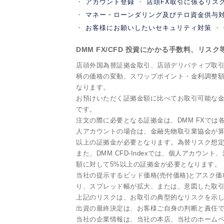
アカウント登録
店頭FX取引に係るリス
マネー・ローンダリング及びテロ資金供与
お客様にお願いしたいセキュリティ対策
DMM FX/CFD 投資にかかる手数料、リス
店頭外国為替証拠金取引、店頭デリバティブ取
柄の価格の変動、スワップポイント・金利調整
なります。
お預けいただく証拠金額に比べてお取引可能な金
です。
注文の際に必要となる証拠金は、DMM FXで
人アカウントの場合は、金融先物取引業協会が算
以上の証拠金が必要となります。為替リスク想定
また、DMM CFD-Indexでは、個人アカウン
額に対して5%以上の証拠金が必要となります。
当社の提示するビッド価格(売付価格)とアスク価
り、スプレッド幅が拡大、または、意図した取
上記のリスクは、お取引の典型的なリスクを示
出資の最終決定は、お客様ご自身の判断と責任
当社の企業情報は、当社の本店、当社のホーム