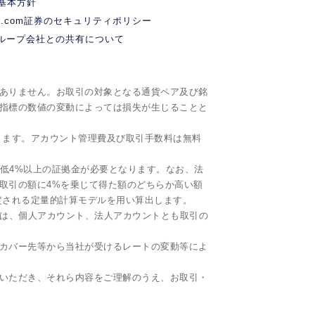
基本方針
M.com証券のセキュリティポリシー
ループ会社との共有について
ありません。お取引の対象となる通貨ペア及び銘
指標の数値の変動によっては損失が生じることと
ります。アカウント管理費及び取引手数料は無料
最低4%以上の証拠金が必要となります。なお、法
取引の額に4%を乗じて得た額のどちらか高い額
定される定量的計算モデルを用い算出します。
ityでは、個人アカウント、法人アカウントとも取引の
下、カバー先等から当社が受けるレートの変動等によ
いただき、それら内容をご理解のうえ、お取引・