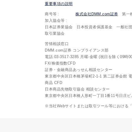
重要事項の説明
商号等
株式会社DMM.com証券
第一種
加入協会等
日本証券業協会 日本投資者保護基金 一般社
取引業協会
苦情相談窓口
DMM.com証券 コンプライアンス部
電話:03-3517-3285 月曜-金曜 (祝日を除く09時0
FX/株価指数CFD
証券・金融商品あっせん相談センター
東京都中央区日本橋茅場町2-1-1 第二証券会館 電話:0
商品 CFD
日本商品先物取引協会 相談センター
東京都中央区日本橋人形町一丁目1番11号日庄ビル6階 
※当社Webサイトまたは取引ツール等における