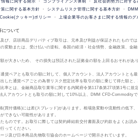
ク情報に関する開示
コンプライアンス体制
反社会的勢力に対する
対策に関する基本方針
システムリスク管理に関する基本方針
DM
Cookie(クッキー)ポリシー
上場企業等のお客さまに関する情報のグ
ク等について
引及び、店頭商品デリバティブ取引は、元本及び利益が保証されたものでは
額の変動または、受け払いの逆転、各国の経済・社会情勢、金融政策、金融
額が大きいため、 その損失は預託された証拠金の額を上回るおそれがあ
は各通貨ペアとも取引の額に対して、個人アカウント、法人アカウントとも
出した通貨ペアごとの為替リスク想定比率を取引の額に乗じて得た額と、
比率とは、金融商品取引業等に関する内閣府令第117条第27項第1号に規
ト、法人アカウントとも取引の額に対して10%以上、DMM CFD-Commod
格(買付価格)には差(スプレッド)があります。相場急変動や流動性の低
引ができない可能性があります。
したものです。お取引に際しては契約締結前交付書面及び約款をよくお読み
で行ってください。
ページ及び日本商品先物取引協会のホームページで開示されています。