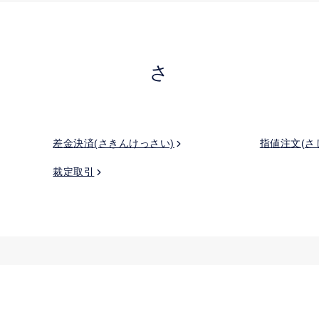
さ
差金決済(さきんけっさい)
指値注文(さ
裁定取引