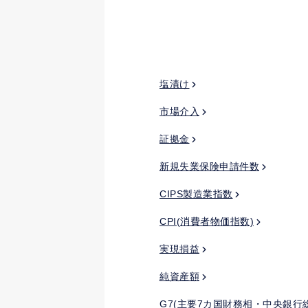
塩漬け
市場介入
証拠金
新規失業保険申請件数
CIPS製造業指数
CPI(消費者物価指数)
実現損益
純資産額
G7(主要7カ国財務相・中央銀行