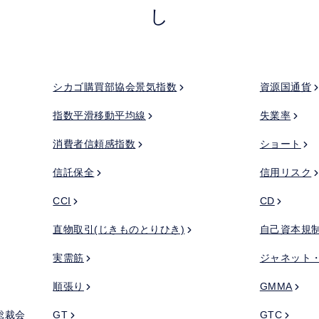
し
シカゴ購買部協会景気指数
資源国通貨
指数平滑移動平均線
失業率
消費者信頼感指数
ショート
信託保全
信用リスク
CCI
CD
直物取引(じきものとりひき)
自己資本規
実需筋
ジャネット
順張り
GMMA
総裁会
GT
GTC