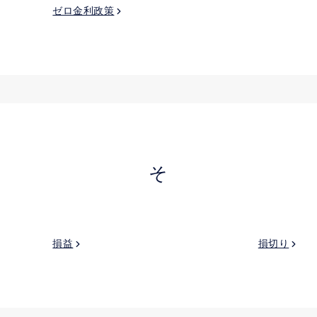
ゼロ金利政策
そ
損益
損切り