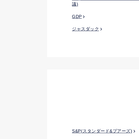
議)
GDP
ジャスダック
S&P(スタンダード&プアーズ)