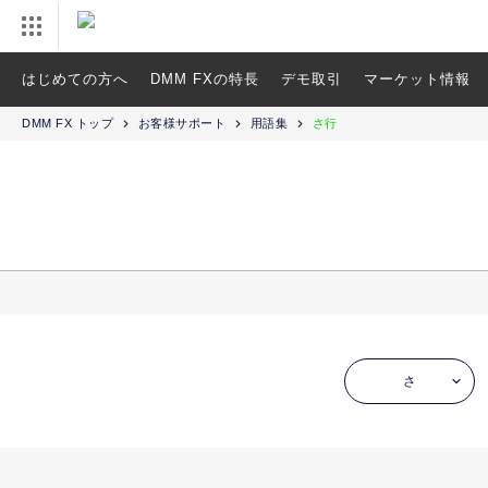
はじめての方へ
DMM FXの特長
デモ取引
マーケット情報
DMM FX トップ
お客様サポート
用語集
さ行
さ